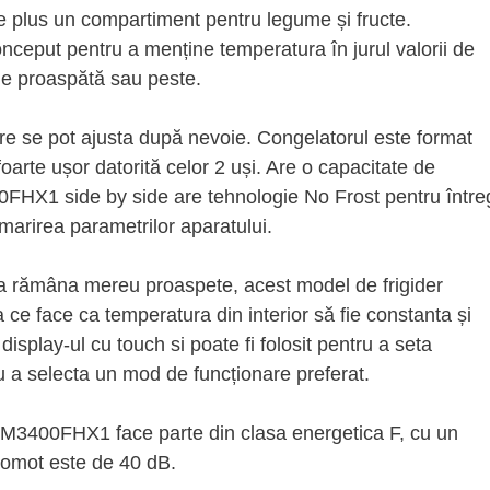
nte plus un compartiment pentru legume și fructe.
ceput pentru a menține temperatura în jurul valorii de
rne proaspătă sau peste.
care se pot ajusta după nevoie. Congelatorul este format
oarte ușor datorită celor 2 uși. Are o capacitate de
0FHX1 side by side are tehnologie No Frost pentru între
marirea parametrilor aparatului.
a rămâna mereu proaspete, acest model de frigider
 ce face ca temperatura din interior să fie constanta și
display-ul cu touch si poate fi folosit pentru a seta
 a selecta un mod de funcționare preferat.
a RM3400FHX1 face parte din clasa energetica F, cu un
omot este de 40 dB.