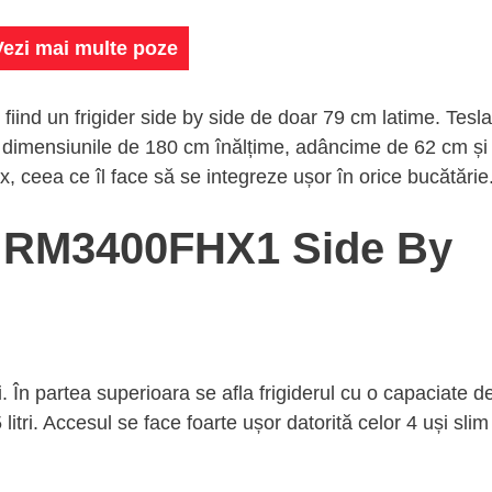
Vezi mai multe poze
fiind un frigider side by side de doar 79 cm latime. Tesla
imensiunile de 180 cm înălțime, adâncime de 62 cm și
, ceea ce îl face să se integreze ușor în orice bucătărie
la RM3400FHX1 Side By
i. În partea superioara se afla frigiderul cu o capaciate d
 litri. Accesul se face foarte ușor datorită celor 4 uși slim