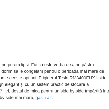
u ne putem lipsi. Fie ca este vorba de a ne păstra
e ca dorim sa le congelam pentru o perioada mai mare de
cu toate aceste opțiuni. Frigiderul Tesla RM3400FHX1 side
ign elegant și cu un sistem practic de stocare a
 litri, destul de mica pentru un side by side împărțită int
e by side mai mare,
gasiti aici
.