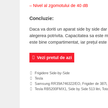
– Nivel al zgomotului de 40 dB
Concluzie:
Daca va doriti un aparat side by side d
alegerea potrivita. Capacitatea sa este m
este bine compartimentat, iar prețul este
Vezi pretul de azi
Categories
Frigidere Side-by-Side
Tags
Tesla
Post
Samsung RR39A746322/EO, Frigider de 387l, F
navigation
Tesla RB5200FMX1, Side by Side 513 litri, Tot