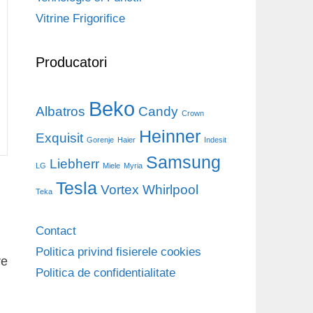
Vitrine Frigorifice
Producatori
Beko
Albatros
Candy
Crown
Heinner
Exquisit
Gorenje
Haier
Indesit
Samsung
Liebherr
LG
Miele
Myria
Tesla
Vortex
Whirlpool
Teka
Contact
Politica privind fisierele cookies
re
Politica de confidentialitate