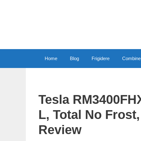
Skip
to
content
Home
Blog
Frigidere
Combine 
Tesla RM3400FHX
L, Total No Frost,
Review