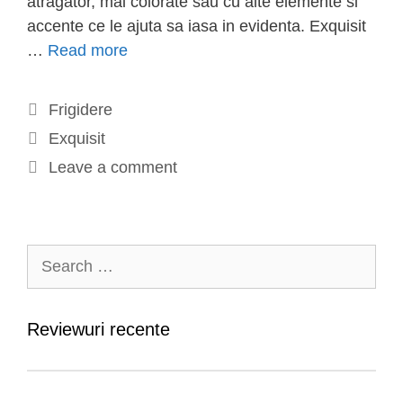
atragator, mai colorate sau cu alte elemente si
accente ce le ajuta sa iasa in evidenta. Exquisit
Frigider
…
Read more
cu
1
Categories
Frigidere
usa
Tags
Exquisit
Retro
Leave a comment
Exquisit
RKS
130-
11
Search
A++
for:
ROSA/PINK,
121
Reviewuri recente
L
si
Clasa