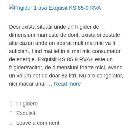
Desi exista situatii unde un frigider de
dimensiuni mari este de dorit, exista si destule
alte cazuri unde un aparat mult mai mic va fi
suficient, fiind mai ieftin si mai mic consumator
de energie. Exquisit KS 85-9 RVA+ este un
frigider/racitor, de dimensiuni foarte mici, avand
un volum net de doar 82 litri. Nu are congelator,
Frigider/Racitor
nici macar unul …
Read more
1
Usa
Categories
Frigidere
Exquisit
Tags
Exquisit
KS
Leave a comment
85-
9