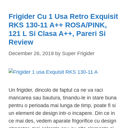
RVA+,
Negru
Frigider Cu 1 Usa Retro Exquisit
sau
RKS 130-11 A++ ROSA/PINK,
Negru/Inox,
121 L Si Clasa A++, Pareri Si
Pareri
Review
si
Review
December 26, 2019
by
Super Frigider
Un frigider, dincolo de faptul ca ne va raci
mancarea sau bautura, tinandu-le in stare buna
pentru o perioada mai lunga de timp, poate fi si
un element de design intr-o incapere. Din ce in
ce mai des, vedem aparate frigorifice cu design