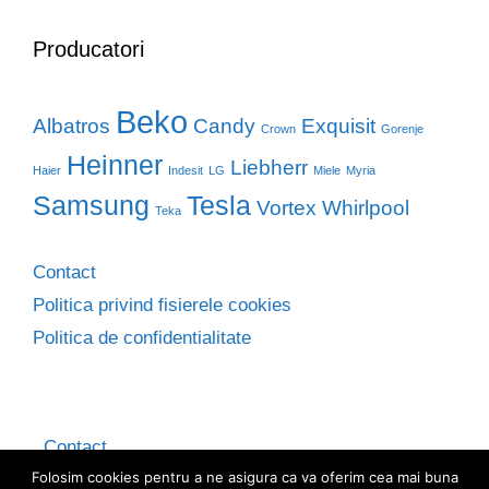
Producatori
Beko
Albatros
Candy
Exquisit
Crown
Gorenje
Heinner
Liebherr
Haier
Indesit
LG
Miele
Myria
Samsung
Tesla
Vortex
Whirlpool
Teka
Contact
Politica privind fisierele cookies
Politica de confidentialitate
Contact
Folosim cookies pentru a ne asigura ca va oferim cea mai buna
Politica privind fisierele cookies