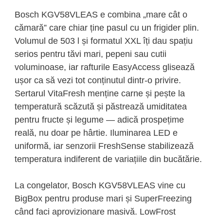
Bosch KGV58VLEAS e combina „mare cât o
cămară” care chiar ține pasul cu un frigider plin.
Volumul de 503 l și formatul XXL îți dau spațiu
serios pentru tăvi mari, pepeni sau cutii
voluminoase, iar rafturile EasyAccess glisează
ușor ca să vezi tot conținutul dintr-o privire.
Sertarul VitaFresh menține carne și pește la
temperatură scăzută și păstrează umiditatea
pentru fructe și legume — adică prospețime
reală, nu doar pe hârtie. Iluminarea LED e
uniformă, iar senzorii FreshSense stabilizează
temperatura indiferent de variațiile din bucătărie.
La congelator, Bosch KGV58VLEAS vine cu
BigBox pentru produse mari și SuperFreezing
când faci aprovizionare masivă. LowFrost