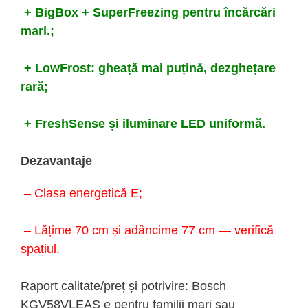
+ BigBox + SuperFreezing pentru încărcări
mari.;
+ LowFrost: gheață mai puțină, dezghețare
rară;
+ FreshSense și iluminare LED uniformă.
Dezavantaje
– Clasa energetică E;
– Lățime 70 cm și adâncime 77 cm — verifică
spațiul.
Raport calitate/preț și potrivire: Bosch
KGV58VLEAS e pentru familii mari sau