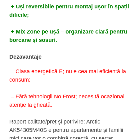
+ Uși reversibile pentru montaj ușor în spații
dificile;
+ Mix Zone pe ușă – organizare clară pentru
borcane și sosuri.
Dezavantaje
– Clasa energetică E; nu e cea mai eficientă la
consum;
– Fără tehnologii No Frost; necesită ocazional
atenție la gheață.
Raport calitate/preț și potrivire: Arctic
AK54305M40S e pentru apartamente și familii
mici care vor o combină corectă, cu sertar