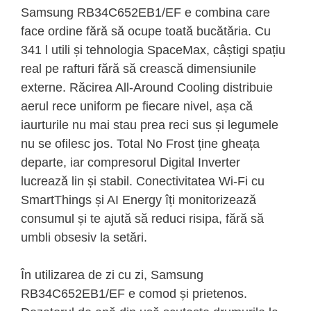
Samsung RB34C652EB1/EF e combina care
face ordine fără să ocupe toată bucătăria. Cu
341 l utili și tehnologia SpaceMax, câștigi spațiu
real pe rafturi fără să crească dimensiunile
externe. Răcirea All-Around Cooling distribuie
aerul rece uniform pe fiecare nivel, așa că
iaurturile nu mai stau prea reci sus și legumele
nu se ofilesc jos. Total No Frost ține gheața
departe, iar compresorul Digital Inverter
lucrează lin și stabil. Conectivitatea Wi-Fi cu
SmartThings și AI Energy îți monitorizează
consumul și te ajută să reduci risipa, fără să
umbli obsesiv la setări.
În utilizarea de zi cu zi, Samsung
RB34C652EB1/EF e comod și prietenos.