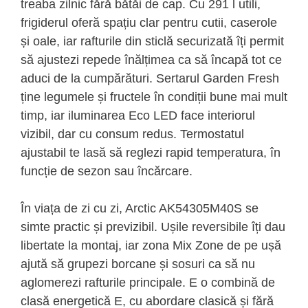
treaba zilnic fără bătăi de cap. Cu 291 l utili,
frigiderul oferă spațiu clar pentru cutii, caserole
și oale, iar rafturile din sticlă securizată îți permit
să ajustezi repede înălțimea ca să încapă tot ce
aduci de la cumpărături. Sertarul Garden Fresh
ține legumele și fructele în condiții bune mai mult
timp, iar iluminarea Eco LED face interiorul
vizibil, dar cu consum redus. Termostatul
ajustabil te lasă să reglezi rapid temperatura, în
funcție de sezon sau încărcare.
În viața de zi cu zi, Arctic AK54305M40S se
simte practic și previzibil. Ușile reversibile îți dau
libertate la montaj, iar zona Mix Zone de pe ușă
ajută să grupezi borcane și sosuri ca să nu
aglomerezi rafturile principale. E o combină de
clasă energetică E, cu abordare clasică și fără