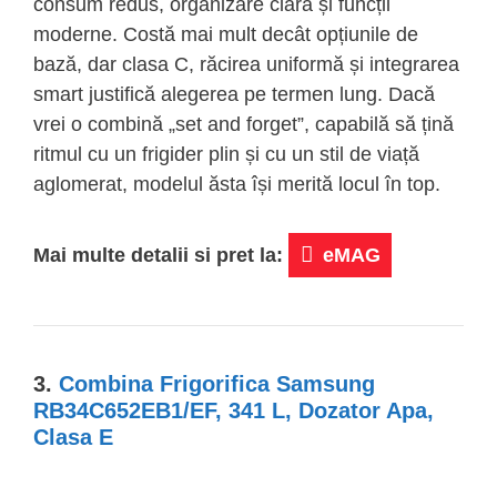
consum redus, organizare clară și funcții
moderne. Costă mai mult decât opțiunile de
bază, dar clasa C, răcirea uniformă și integrarea
smart justifică alegerea pe termen lung. Dacă
vrei o combină „set and forget”, capabilă să țină
ritmul cu un frigider plin și cu un stil de viață
aglomerat, modelul ăsta își merită locul în top.
Mai multe detalii si pret la:
eMAG
3.
Combina Frigorifica Samsung
RB34C652EB1/EF, 341 L, Dozator Apa,
Clasa E