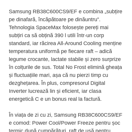
Samsung RB38C600CS9/EF e combina „subțire
pe dinafară, încăpătoare pe dinăuntru”.
Tehnologia SpaceMax folosește pereți mai
subțiri ca să obțină 390 l utili într-un corp
standard, iar răcirea All-Around Cooling menține
temperatura uniformă pe fiecare raft – adică
legume crocante, lactate stabile și zero surprize
în colțurile de sus. Total No Frost elimină gheața
și fluctuațiile mari, așa că nu pierzi timp cu
dezghețarea. În plus, compresorul Digital
Inverter lucrează lin și eficient, iar clasa
energetică C e un bonus real la factură.
În viața de zi cu zi, Samsung RB38C600CS9/EF
e comod: Power Cool/Power Freeze pentru șoc
termic după cumpărături, raft de ușă pentru