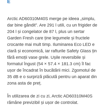
E
Arctic AD60310M40S merge pe ideea „simplu,
dar bine gândit”. Are 291 l utili, cu un frigider de
204 l și congelator de 87 l, plus un sertar
Garden Fresh care ține legumele și fructele
crocante mai mult timp. Iluminarea Eco LED e
clară și economică, iar rafturile Safety Glass țin
fără emoții vase grele. Ușile reversibile și
formatul îngust (54 × 57.4 × 181.3 cm) îl fac
ușor de încadrat în bucătării mici. Zgomotul de
35 dB e o surpriză plăcută pentru un aparat din
zona asta de preț.
În utilizarea de zi cu zi, Arctic AD60310M40S
rămâne previzibil și ușor de controlat.