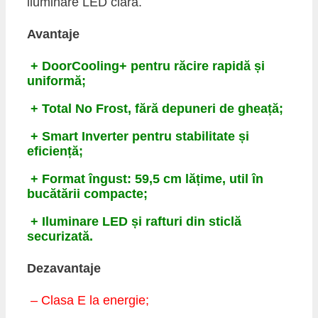
iluminare LED clară.
Avantaje
+ DoorCooling+ pentru răcire rapidă și
uniformă;
+ Total No Frost, fără depuneri de gheață;
+ Smart Inverter pentru stabilitate și
eficiență;
+ Format îngust: 59,5 cm lățime, util în
bucătării compacte;
+ Iluminare LED și rafturi din sticlă
securizată.
Dezavantaje
– Clasa E la energie;