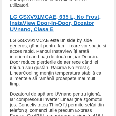
utilizatori.
LG GSXV91MCAE, 635 L, No Frost,
InstaView Door-In-Door, Dozator
UVnano, Clasa E
LG GSXV91MCAE este un side-by-side
generos, gândit pentru familii care vor spațiu și
acces rapid. Panoul InstaView îți arată
interiorul când bați de două ori, iar Door-in-
Door reduce pierderile de aer rece când iei
băuturi sau gustări. Răcirea No Frost și
LinearCooling mențin temperatura stabilă ca
alimentele să rămână proaspete mai mult
timp.
Dozatorul de apă are UVnano pentru igienă,
iar compresorul Inverter Linear ține zgomotul
jos. Conectivitatea ThinQ îți permite setări din
telefon și comenzi utile precum Express
Freeze. Cu 635 l, organizarea e simplă: 416 l