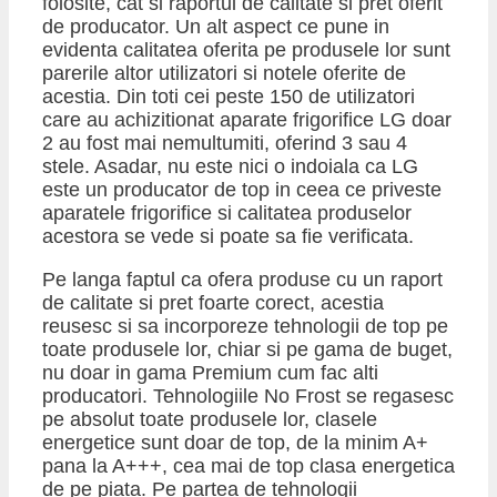
folosite, cat si raportul de calitate si pret oferit
de producator. Un alt aspect ce pune in
evidenta calitatea oferita pe produsele lor sunt
parerile altor utilizatori si notele oferite de
acestia. Din toti cei peste 150 de utilizatori
care au achizitionat aparate frigorifice LG doar
2 au fost mai nemultumiti, oferind 3 sau 4
stele. Asadar, nu este nici o indoiala ca LG
este un producator de top in ceea ce priveste
aparatele frigorifice si calitatea produselor
acestora se vede si poate sa fie verificata.
Pe langa faptul ca ofera produse cu un raport
de calitate si pret foarte corect, acestia
reusesc si sa incorporeze tehnologii de top pe
toate produsele lor, chiar si pe gama de buget,
nu doar in gama Premium cum fac alti
producatori. Tehnologiile No Frost se regasesc
pe absolut toate produsele lor, clasele
energetice sunt doar de top, de la minim A+
pana la A+++, cea mai de top clasa energetica
de pe piata. Pe partea de tehnologii