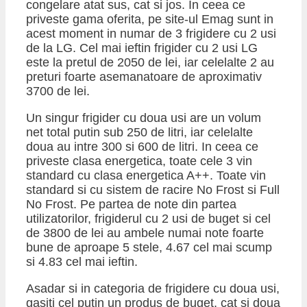
congelare atat sus, cat si jos. In ceea ce
priveste gama oferita, pe site-ul Emag sunt in
acest moment in numar de 3 frigidere cu 2 usi
de la LG. Cel mai ieftin frigider cu 2 usi LG
este la pretul de 2050 de lei, iar celelalte 2 au
preturi foarte asemanatoare de aproximativ
3700 de lei.
Un singur frigider cu doua usi are un volum
net total putin sub 250 de litri, iar celelalte
doua au intre 300 si 600 de litri. In ceea ce
priveste clasa energetica, toate cele 3 vin
standard cu clasa energetica A++. Toate vin
standard si cu sistem de racire No Frost si Full
No Frost. Pe partea de note din partea
utilizatorilor, frigiderul cu 2 usi de buget si cel
de 3800 de lei au ambele numai note foarte
bune de aproape 5 stele, 4.67 cel mai scump
si 4.83 cel mai ieftin.
Asadar si in categoria de frigidere cu doua usi,
gasiti cel putin un produs de buget, cat si doua