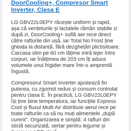
DoorCooling+, Compresor Smart
Inverter, Clasa E
LG GBV22L0EPY răcește uniform și rapid,
așa că verdeturile și lactatele rămân stabile zi
după zi. DoorCooling+ suflă aer rece direct
către rafturile din ușă, iar Total No Frost ține
gheața la distanță, fără dezghețări plictisitoare.
Carcasa slim pe 60 cm lățime intră lejer între
corpuri, iar înălțimea de 203 cm îți aduce
volumele unui frigider mare într-o amprentă
îngustă.
Compresorul Smart Inverter ajustează fin
puterea, cu zgomot redus și consum controlat
pentru clasa E. În practică, LG GBV22L0EPY
își ține bine temperatura, iar funcțiile Express
Cool și fluxul Multi Air distribuie aerul rece pe
toate rafturile ca să nu muți alimentele „după
curent”. Organizarea e simplă: 4 rafturi din
sticlă securizată, sertar pentru legume și