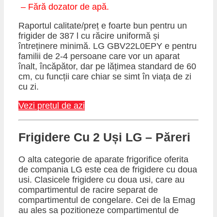
– Fără dozator de apă.
Raportul calitate/preț e foarte bun pentru un
frigider de 387 l cu răcire uniformă și
întreținere minimă. LG GBV22L0EPY e pentru
familii de 2-4 persoane care vor un aparat
înalt, încăpător, dar pe lățimea standard de 60
cm, cu funcții care chiar se simt în viața de zi
cu zi.
Vezi pretul de azi
​Frigidere Cu 2 Uși LG – Păreri
O alta categorie de aparate frigorifice oferita
de compania LG este cea de frigidere cu doua
usi. Clasicele frigidere cu doua usi, care au
compartimentul de racire separat de
compartimentul de congelare. Cei de la Emag
au ales sa pozitioneze compartimentul de