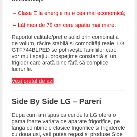
– Clasa E la energie nu e cea mai economică;
– Lățimea de 78 cm cere spațiu mai mare.
Raportul calitate/preț e solid prin combinația
de volum, răcire stabilă și comodități reale. LG
GTF744BLPED se potrivește familiilor care
vor mult spațiu, prospețime constantă și un
frigider care arată bine fără să complice
lucrurile.
Vezi pretul de azi
​Side By Side LG – Pareri
Dupa cum am spus ca cei de la LG ofera o
gama foarte variata de aparate frigorifice, pe
langa combinele clasice frigorifice si frigiderele
cu doua usi, veti putea regasi si produse Side