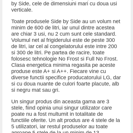
by Side, cele de dimensiuni mari cu doua usi
verticale.
Toate produsele Side by Side au un volum net
minim de 600 de litri, iar unul dintre acestea
are chiar 3 usi, nu 2 cum sunt cele standard.
Volumul net al frigiderului este de peste 300
de litri, iar cel al congelatorului este intre 200
si 300 de litri. Pe partea de racire, toate
folosesc tehnologie No Frost si Full No Frost.
Clasa energetica minima regasita pe aceste
produse este A+ si A++. Fiecare vine cu
diverse functii specifice producatorului LG, dar
si cu doua nuante de culori foarte placute, alb
si negru mat sau gri.
Un singur produs din aceasta gama are 3
stele, fiind opinia unui singur utilizator care
poate nu a fost multumit in totalitate de
functiile oferite. Un alt produs are 4 stele de la
5 utilizatori, iar restul produselor au toate
aproape 5 stele de la un minim de 13