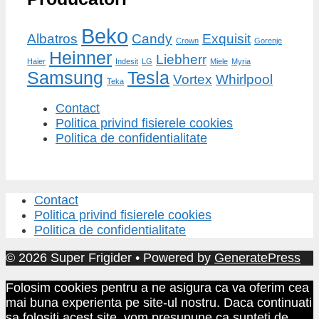
Beko
Albatros
Candy
Exquisit
Crown
Gorenje
Heinner
Liebherr
Haier
Indesit
LG
Miele
Myria
Samsung
Tesla
Vortex
Whirlpool
Teka
Contact
Politica privind fisierele cookies
Politica de confidentialitate
Contact
Politica privind fisierele cookies
Politica de confidentialitate
© 2026 Super Frigider
• Powered by
GeneratePress
Folosim cookies pentru a ne asigura ca va oferim cea
mai buna experienta pe site-ul nostru. Daca continuati
sa folositi acest site, vom presupune ca sunteti de