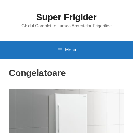
Skip
to
Super Frigider
content
Ghidul Complet In Lumea Aparatelor Frigorifice
Menu
Congelatoare