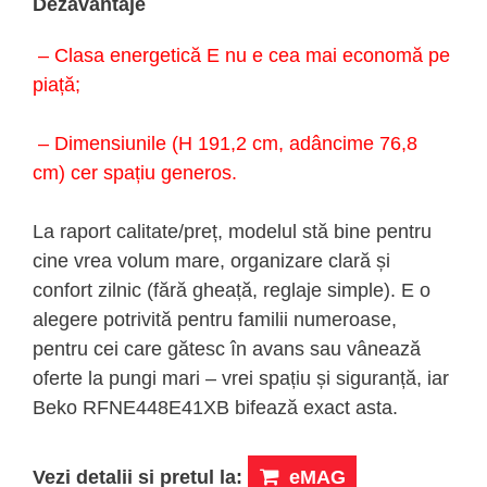
Dezavantaje
– Clasa energetică E nu e cea mai economă pe
piață;
– Dimensiunile (H 191,2 cm, adâncime 76,8
cm) cer spațiu generos.
La raport calitate/preț, modelul stă bine pentru
cine vrea volum mare, organizare clară și
confort zilnic (fără gheață, reglaje simple). E o
alegere potrivită pentru familii numeroase,
pentru cei care gătesc în avans sau vânează
oferte la pungi mari – vrei spațiu și siguranță, iar
Beko RFNE448E41XB bifează exact asta.
Vezi detalii si pretul la:
eMAG