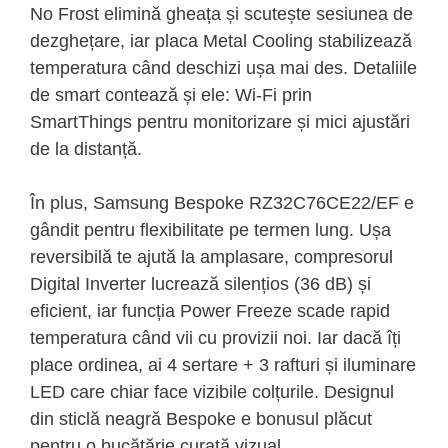
No Frost elimină gheața și scutește sesiunea de
dezghețare, iar placa Metal Cooling stabilizează
temperatura când deschizi ușa mai des. Detaliile
de smart contează și ele: Wi-Fi prin
SmartThings pentru monitorizare și mici ajustări
de la distanță.
În plus, Samsung Bespoke RZ32C76CE22/EF e
gândit pentru flexibilitate pe termen lung. Ușa
reversibilă te ajută la amplasare, compresorul
Digital Inverter lucrează silențios (36 dB) și
eficient, iar funcția Power Freeze scade rapid
temperatura când vii cu provizii noi. Iar dacă îți
place ordinea, ai 4 sertare + 3 rafturi și iluminare
LED care chiar face vizibile colțurile. Designul
din sticlă neagră Bespoke e bonusul plăcut
pentru o bucătărie curată vizual.