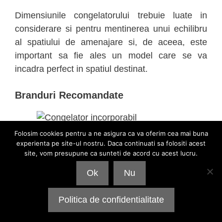
Dimensiunile congelatorului trebuie luate in
considerare si pentru mentinerea unui echilibru
al spatiului de amenajare si, de aceea, este
important sa fie ales un model care se va
incadra perfect in spatiul destinat.
Branduri Recomandate
Companiile producatoare consacrate iau in
Folosim cookies pentru a ne asigura ca va oferim cea mai buna
considerare chiar criteriile de selectie pe care
experienta pe site-ul nostru. Daca continuati sa folositi acest
site, vom presupune ca sunteti de acord cu acest lucru.
clientii le au in minte atunci cand investesc in
aparatura de congelare si refrigerare, iar
Ok
Nu
rezultatele sunt congelatoare adecvate stilului
de viata modern, care depaseste aria
Politica de confidentialitate
functionalitatii, si includ si specificatii tehnice de