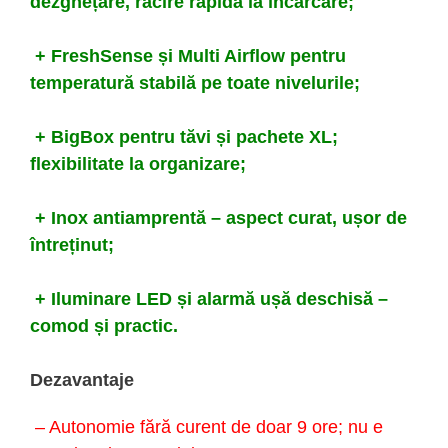
dezghețare, răcire rapidă la încărcare;
+ FreshSense și Multi Airflow pentru
temperatură stabilă pe toate nivelurile;
+ BigBox pentru tăvi și pachete XL;
flexibilitate la organizare;
+ Inox antiamprentă – aspect curat, ușor de
întreținut;
+ Iluminare LED și alarmă ușă deschisă –
comod și practic.
Dezavantaje
– Autonomie fără curent de doar 9 ore; nu e