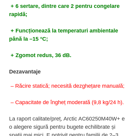
+ 6 sertare, dintre care 2 pentru congelare
rapidă;
+ Funcționează la temperaturi ambientale
până la –15 °C;
+ Zgomot redus, 36 dB.
Dezavantaje
– Răcire statică; necesită dezghețare manuală;
– Capacitate de îngheț moderată (9,8 kg/24 h).
La raport calitate/preț, Arctic AC60250M40W+ e
o alegere sigură pentru bugete echilibrate și
spații mai mici. E potrivit pentru familii de 2–3