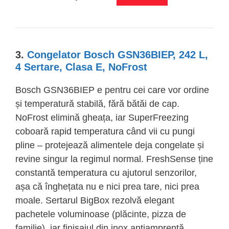
3.
Congelator Bosch GSN36BIEP, 242 L,
4 Sertare, Clasa E, NoFrost
Bosch GSN36BIEP e pentru cei care vor ordine
și temperatură stabilă, fără bătăi de cap.
NoFrost elimină gheața, iar SuperFreezing
coboară rapid temperatura când vii cu pungi
pline – protejează alimentele deja congelate și
revine singur la regimul normal. FreshSense ține
constantă temperatura cu ajutorul senzorilor,
așa că înghețata nu e nici prea tare, nici prea
moale. Sertarul BigBox rezolvă elegant
pachetele voluminoase (plăcinte, pizza de
familie), iar finisajul din inox antiamprentă