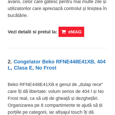
avans, celor care gătesc pentru mai multe zile și
utilizatorilor care apreciază controlul și liniștea în
bucătărie.
Vezi detalii si pretul la:
eMAG
2.
Congelator Beko RFNE448E41XB, 404
L, Clasa E, No Frost
Beko RFNE448E41XB e genul de „dulap rece”
care îți dă libertate: volum serios de 404 l și No
Frost real, ca să uiți de gheață și dezghețări.
Organizarea pe 8 compartimente te ajută să ții
porțiile pe categorii, iar afișajul touch îți dă