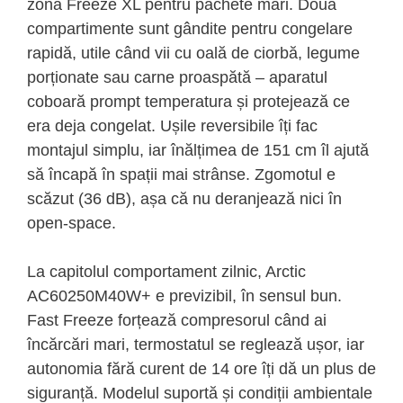
zonă Freeze XL pentru pachete mari. Două
compartimente sunt gândite pentru congelare
rapidă, utile când vii cu oală de ciorbă, legume
porționate sau carne proaspătă – aparatul
coboară prompt temperatura și protejează ce
era deja congelat. Ușile reversibile îți fac
montajul simplu, iar înălțimea de 151 cm îl ajută
să încapă în spații mai strânse. Zgomotul e
scăzut (36 dB), așa că nu deranjează nici în
open-space.
La capitolul comportament zilnic, Arctic
AC60250M40W+ e previzibil, în sensul bun.
Fast Freeze forțează compresorul când ai
încărcări mari, termostatul se reglează ușor, iar
autonomia fără curent de 14 ore îți dă un plus de
siguranță. Modelul suportă și condiții ambientale