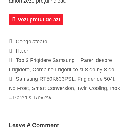
amortizeze prețul ridicat.
Vezi pretul de azi
Categories
Congelatoare
Tags
Haier
Post
Top 3 Frigidere Samsung – Pareri despre
navigation
Frigidere, Combine Frigorifice si Side by Side
Samsung RT50K633PSL, Frigider de 504l,
No Frost, Smart Conversion, Twin Cooling, Inox
– Pareri si Review
Leave A Comment