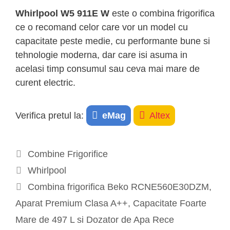
Whirlpool W5 911E W
este o combina frigorifica
ce o recomand celor care vor un model cu
capacitate peste medie, cu performante bune si
tehnologie moderna, dar care isi asuma in
acelasi timp consumul sau ceva mai mare de
curent electric.
Verifica pretul la:
eMag
Altex
Categories
Combine Frigorifice
Tags
Whirlpool
Post
Combina frigorifica Beko RCNE560E30DZM,
navigation
Aparat Premium Clasa A++, Capacitate Foarte
Mare de 497 L si Dozator de Apa Rece