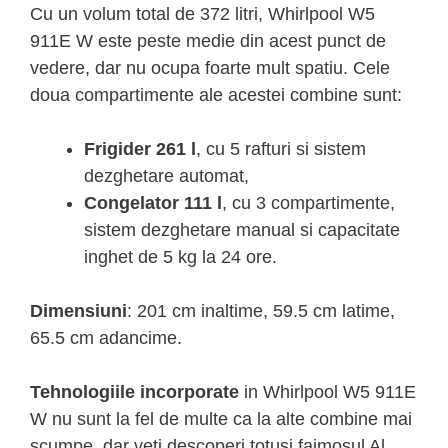
Cu un volum total de 372 litri, Whirlpool W5
911E W este peste medie din acest punct de
vedere, dar nu ocupa foarte mult spatiu. Cele
doua compartimente ale acestei combine sunt:
Frigider 261 l
, cu 5 rafturi si sistem
dezghetare automat,
Congelator 111 l
, cu 3 compartimente,
sistem dezghetare manual si capacitate
inghet de 5 kg la 24 ore.
Dimensiuni
: 201 cm inaltime, 59.5 cm latime,
65.5 cm adancime.
Tehnologiile incorporate
in Whirlpool W5 911E
W nu sunt la fel de multe ca la alte combine mai
scumpe, dar veti descoperi totusi faimosul Al