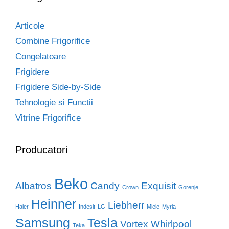
Articole
Combine Frigorifice
Congelatoare
Frigidere
Frigidere Side-by-Side
Tehnologie si Functii
Vitrine Frigorifice
Producatori
Beko
Albatros
Candy
Exquisit
Crown
Gorenje
Heinner
Liebherr
Haier
Indesit
LG
Miele
Myria
Samsung
Tesla
Vortex
Whirlpool
Teka